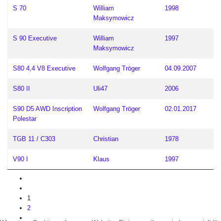
S 70
William
1998
Maksymowicz
S 90 Executive
William
1997
Maksymowicz
S80 4,4 V8 Executive
Wolfgang Tröger
04.09.2007
S80 II
Uli47
2006
S90 D5 AWD Inscription
Wolfgang Tröger
02.01.2017
Polestar
TGB 11 / C303
Christian
1978
V90 I
Klaus
1997
1
2