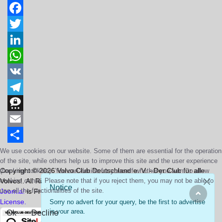
Facebook
Twitter
LinkedIn
WhatsApp
VK
Telegram
Threema
Email
Share
We use cookies on our website. Some of them are essential for the operation
of the site, while others help us to improve this site and the user experience
Copyright © 2026 Volvo Club Deutschland e. V. - Der Club für alle
(tracking cookies). You can decide for yourself whether you want to allow
Volvos!. All Rights Reserved.
cookies or not. Please note that if you reject them, you may not be able to
Notice
use all the functionalities of the site.
Joomla!
is Free Software released under the
GNU General Public
License.
Sorry no advert for your query, be the first to advertise
in your area.
Ok
Decline