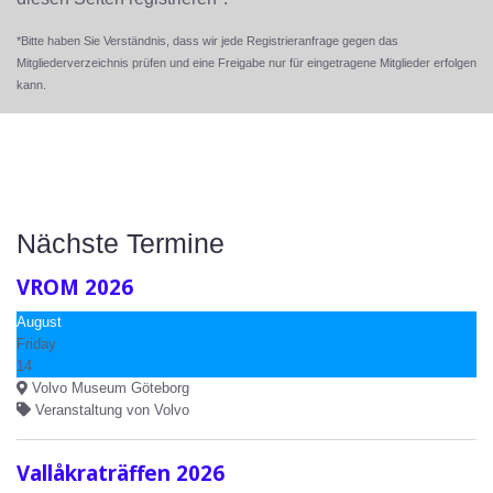
*Bitte haben Sie Verständnis, dass wir jede Registrieranfrage gegen das
Mitgliederverzeichnis prüfen und eine Freigabe nur für eingetragene Mitglieder erfolgen
kann.
Nächste Termine
VROM 2026
August
Friday
14
Volvo Museum Göteborg
Veranstaltung von Volvo
Vallåkraträffen 2026