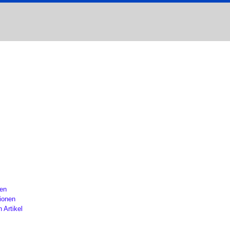
gen
ionen
n Artikel