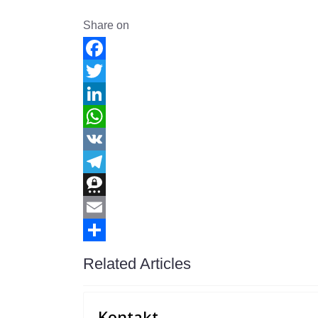
Share on
Facebook
Twitter
LinkedIn
WhatsApp
VK
Telegram
Threema
Email
Share
Related Articles
Kontakt